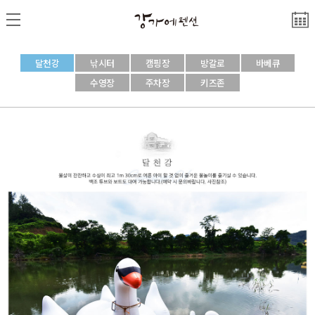
달천강
낚시터
캠핑장
방갈로
바베큐
수영장
주차장
키즈존