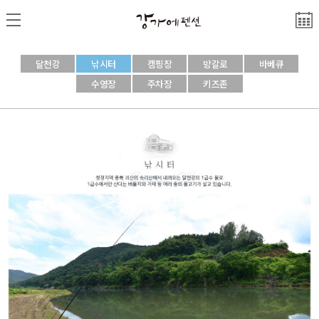
달천강
낚시터
캠핑장
방갈로
바베큐
수영장
주차장
키즈존