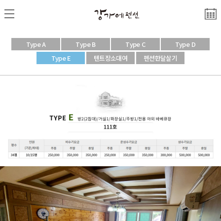
Type A
Type B
Type C
Type D
Type E
텐트장소대여
펜션한달살기