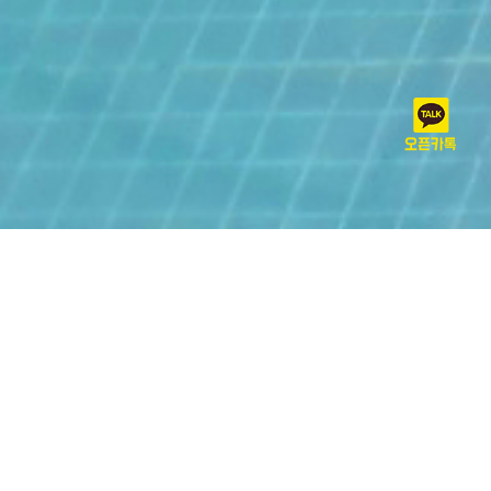
휴식과 힐링의 공간,
'강가에펜션' 으로